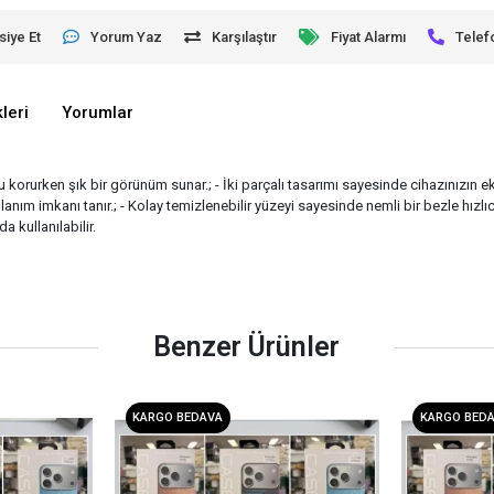
siye Et
Yorum Yaz
Karşılaştır
Fiyat Alarmı
Telef
leri
Yorumlar
korurken şık bir görünüm sunar.; - İki parçalı tasarımı sayesinde cihazınızın e
ullanım imkanı tanır.; - Kolay temizlenebilir yüzeyi sayesinde nemli bir bezle hızlıc
a kullanılabilir.
Benzer Ürünler
KARGO BEDAVA
KARGO BED