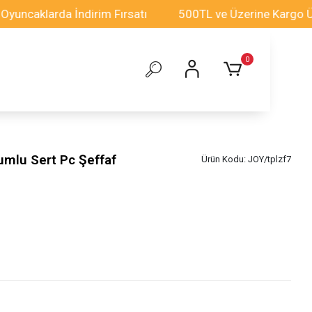
larda İndirim Fırsatı
500TL ve Üzerine Kargo Ücretsi
0
umlu Sert Pc Şeffaf
Ürün Kodu:
JOY/tplzf7