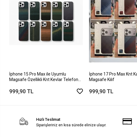
İphone 15 Pro Max ile Uyumlu
İphone 17 Pro Max Knt K
Magsafe Özellikli Knt Kevlar Telefon
Magsafe Kılıf
Kılıfı
999,90 TL
999,90 TL
Hızlı Teslimat
Siparişleriniz en kısa sürede elinize ulaşır.