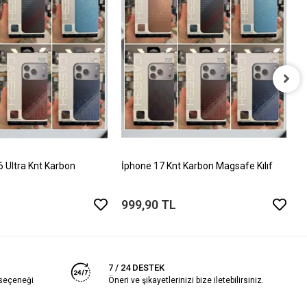
İ
T
5
Ultra Knt Karbon
İphone 17 Knt Karbon Magsafe Kılıf
999,90 TL
7 / 24 DESTEK
 seçeneği
Öneri ve şikayetlerinizi bize iletebilirsiniz.