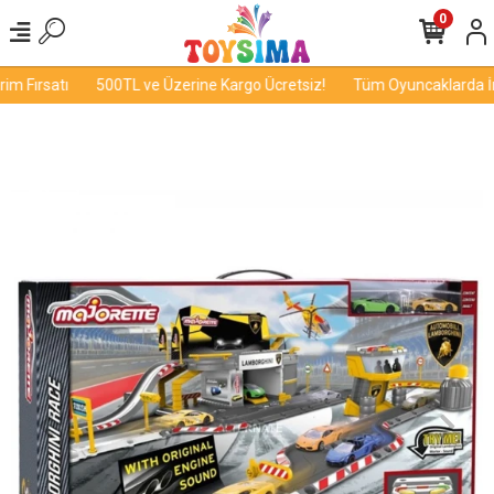
0
m Fırsatı
500TL ve Üzerine Kargo Ücretsiz!
Tüm Oyuncaklarda İndi