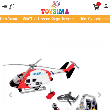
0
im Fırsatı
500TL ve Üzerine Kargo Ücretsiz!
Tüm Oyuncaklarda İn