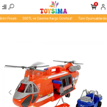
0
im Fırsatı
500TL ve Üzerine Kargo Ücretsiz!
Tüm Oyuncaklarda İn