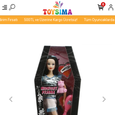
0
im Fırsatı
500TL ve Üzerine Kargo Ücretsiz!
Tüm Oyuncaklarda İn