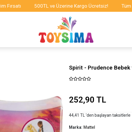
satı
500TL ve Üzerine Kargo Ücretsiz!
Tüm Oyunca
Spirit - Prudence Bebek 
252,90 TL
44,41 TL 'den başlayan taksitlerle
Marka:
Mattel