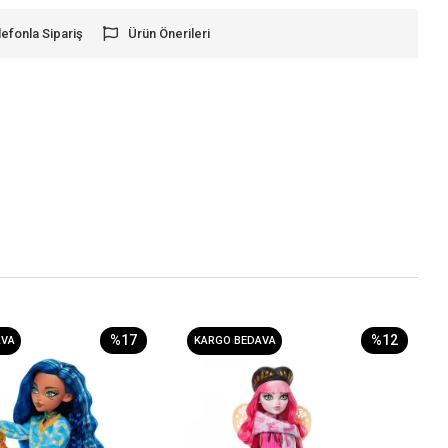
lefonla Sipariş
Ürün Önerileri
%17
%12
AVA
KARGO BEDAVA