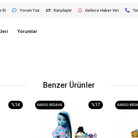
e Et
Yorum Yaz
Karşılaştır
Gelince Haber Ver
Te
leri
Yorumlar
Benzer Ürünler
%14
%17
KARGO BEDAVA
KARGO BED