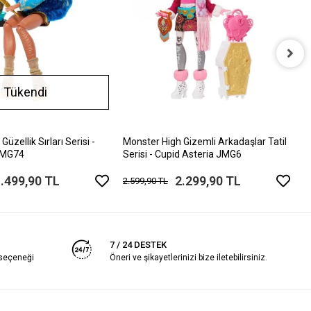
M
Tükendi
S
1
üzellik Sırları Serisi -
Monster High Gizemli Arkadaşlar Tatil
 JMG74
Serisi - Cupid Asteria JMG6
.499,90 TL
2.299,90 TL
2.599,90 TL
7 / 24 DESTEK
 seçeneği
Öneri ve şikayetlerinizi bize iletebilirsiniz.