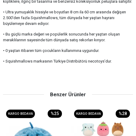
kişiliklere, ilginç bir tasarıma ve benzersiz koleksiyonluk peluşlara sahiptir.
• Ultra yumuşaklık hissiyle ve boyutları 8 cm ila 60 cm arasında değişen
2.500’den fazla Squishmallows, tüm dünyada her yaştan hayranı
büyülemeye devam ediyor.
• Bu güçlü marka değeri ve popülerlik sonucunda her yaştan oluşan
meraklılarının sayesinde tüm dünyada satış rekorları kırıyor.
• 0 yaştan itibaren tüm çocukların kullanımına uygundur.
• Squishmallows markasının Türkiye Distribütörü necotoys’dur.
Benzer Ürünler
%25
%28
KARGO BEDAVA
KARGO BEDAVA