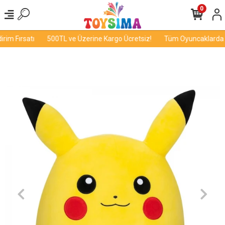
0
im Fırsatı
500TL ve Üzerine Kargo Ücretsiz!
Tüm Oyuncaklarda İnd