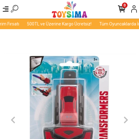
0
m Fırsatı
500TL ve Üzerine Kargo Ücretsiz!
Tüm Oyuncaklarda İndi