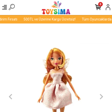
0
im Fırsatı
500TL ve Üzerine Kargo Ücretsiz!
Tüm Oyuncaklarda İn