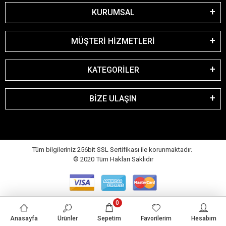
KURUMSAL
MÜŞTERİ HİZMETLERİ
KATEGORİLER
BİZE ULAŞIN
Tüm bilgileriniz 256bit SSL Sertifikası ile korunmaktadır.
© 2020
Tüm Hakları Saklıdır
0
Anasayfa
Ürünler
Sepetim
Favorilerim
Hesabım