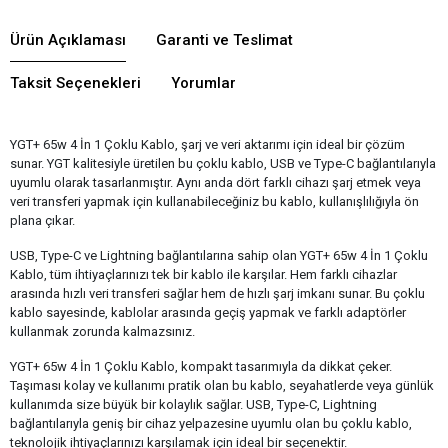
Ürün Açıklaması
Garanti ve Teslimat
Taksit Seçenekleri
Yorumlar
YGT+ 65w 4 İn 1 Çoklu Kablo, şarj ve veri aktarımı için ideal bir çözüm
sunar. YGT kalitesiyle üretilen bu çoklu kablo, USB ve Type-C bağlantılarıyla
uyumlu olarak tasarlanmıştır. Aynı anda dört farklı cihazı şarj etmek veya
veri transferi yapmak için kullanabileceğiniz bu kablo, kullanışlılığıyla ön
plana çıkar.
USB, Type-C ve Lightning bağlantılarına sahip olan YGT+ 65w 4 İn 1 Çoklu
Kablo, tüm ihtiyaçlarınızı tek bir kablo ile karşılar. Hem farklı cihazlar
arasında hızlı veri transferi sağlar hem de hızlı şarj imkanı sunar. Bu çoklu
kablo sayesinde, kablolar arasında geçiş yapmak ve farklı adaptörler
kullanmak zorunda kalmazsınız.
YGT+ 65w 4 İn 1 Çoklu Kablo, kompakt tasarımıyla da dikkat çeker.
Taşıması kolay ve kullanımı pratik olan bu kablo, seyahatlerde veya günlük
kullanımda size büyük bir kolaylık sağlar. USB, Type-C, Lightning
bağlantılarıyla geniş bir cihaz yelpazesine uyumlu olan bu çoklu kablo,
teknolojik ihtiyaçlarınızı karşılamak için ideal bir seçenektir.