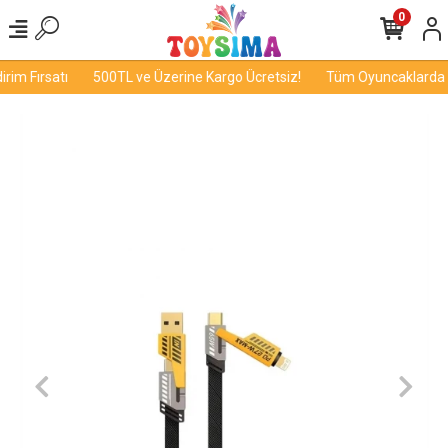
0
im Fırsatı
500TL ve Üzerine Kargo Ücretsiz!
Tüm Oyuncaklarda İn