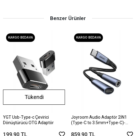
Benzer Ürünler
KARGO BEDAVA
KARGO BEDAVA
Tükendi
YGT Usb-Type-c Çevirici
Joyroom Audio Adaptör 2İN1
Dönüştürücü OTG Adaptör
(Type-C to 3.5mm+Type-C)-
Siyah
199,90 TL
859,90 TL