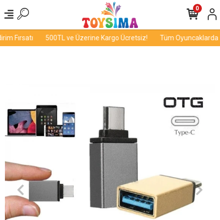
0
im Fırsatı
500TL ve Üzerine Kargo Ücretsiz!
Tüm Oyuncaklarda İnd