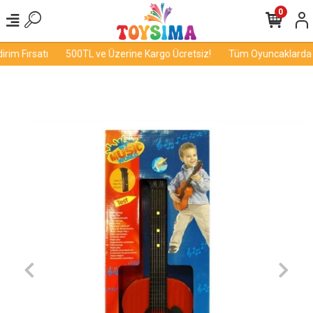
0
im Fırsatı
500TL ve Üzerine Kargo Ücretsiz!
Tüm Oyuncaklarda İn