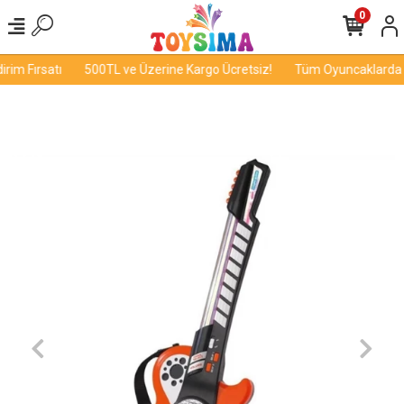
0
im Fırsatı
500TL ve Üzerine Kargo Ücretsiz!
Tüm Oyuncaklarda İn