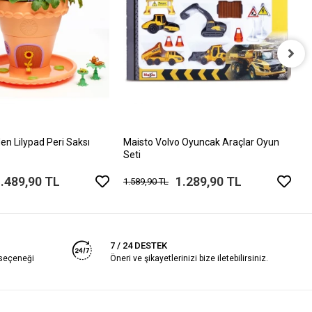
C
A
4
en Lilypad Peri Saksı
Maisto Volvo Oyuncak Araçlar Oyun
Seti
.489,90 TL
1.289,90 TL
1.589,90 TL
7 / 24 DESTEK
 seçeneği
Öneri ve şikayetlerinizi bize iletebilirsiniz.