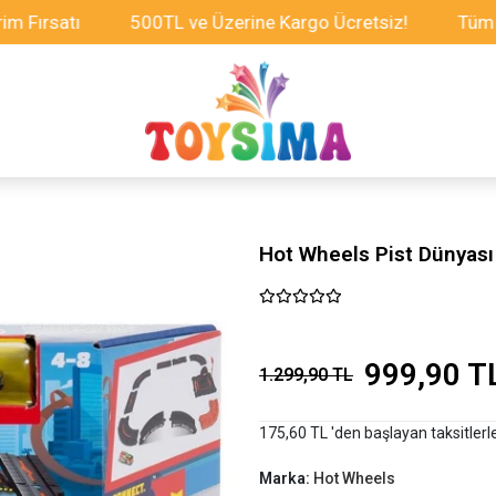
satı
500TL ve Üzerine Kargo Ücretsiz!
Tüm Oyunca
Hot Wheels Pist Dünyası
999,90 T
1.299,90 TL
175,60 TL 'den başlayan taksitlerl
Marka:
Hot Wheels