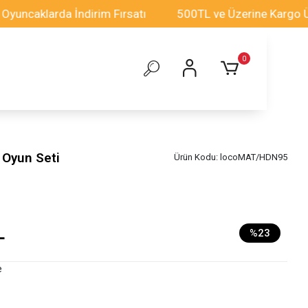
klarda İndirim Fırsatı
500TL ve Üzerine Kargo Ücretsi
0
 Oyun Seti
Ürün Kodu:
locoMAT/HDN95
L
%23
e