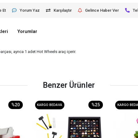
e Et
Yorum Yaz
Karşılaştır
Gelince Haber Ver
Te
leri
Yorumlar
parçası, ayrıca 1 adet Hot Wheels araç içerir.
Benzer Ürünler
%20
%25
KARGO BEDAVA
KARGO BED