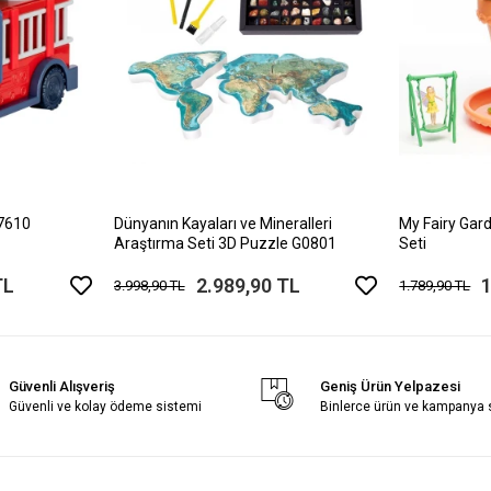
17610
Dünyanın Kayaları ve Mineralleri
My Fairy Gard
Araştırma Seti 3D Puzzle G0801
Seti
TL
2.989,90 TL
1
3.998,90 TL
1.789,90 TL
Güvenli Alışveriş
Geniş Ürün Yelpazesi
Güvenli ve kolay ödeme sistemi
Binlerce ürün ve kampanya