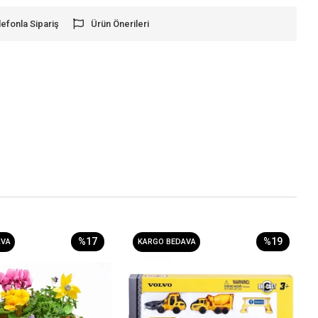
lefonla Sipariş
Ürün Önerileri
%17
%19
AVA
KARGO BEDAVA