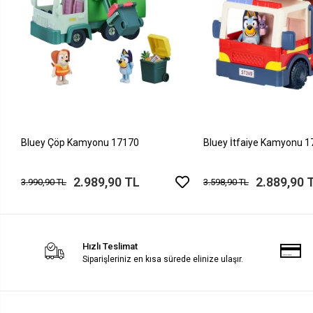
Bluey Çöp Kamyonu 17170
Bluey İtfaiye Kamyonu 
2.989,90 TL
2.889,90 
3.990,90 TL
3.598,90 TL
Hızlı Teslimat
Siparişleriniz en kısa sürede elinize ulaşır.