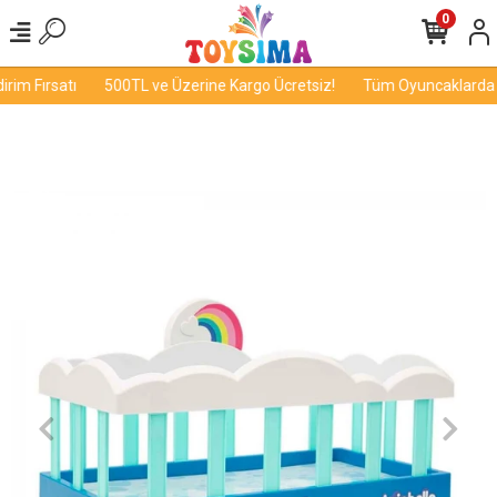
0
im Fırsatı
500TL ve Üzerine Kargo Ücretsiz!
Tüm Oyuncaklarda İn