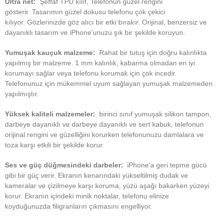
Ultra net:
Şeffaf TPU kılıf, Telefonun güzel rengini
gösterir.
Tasarımın güzel dokusu telefonu çok çekici
kılıyor.
Gözlerinizde göz alıcı bir etki bırakır.
Orijinal, benzersiz ve
dayanıklı tasarım ve iPhone'unuzu şık bir şekilde koruyun.
Yumuşak kauçuk malzeme:
Rahat bir tutuş için doğru kalınlıkta
yapılmış bir malzeme.
1 mm kalınlık, kabarma olmadan en iyi
korumayı sağlar veya telefonu korumak için çok incedir.
Telefonunuz için mükemmel uyum sağlayan yumuşak malzemeden
yapılmıştır.
Yüksek kaliteli malzemeler:
birinci sınıf yumuşak silikon tampon,
darbeye dayanıklı ve darbeye dayanıklı ve sert kabuk, telefonun
orijinal rengini ve güzelliğini korurken telefonunuzu damlalara ve
toza karşı etkili bir şekilde korur.
Ses ve güç düğmesindeki darbeler:
iPhone'a geri tepme gücü
gibi bir güç verir.
Ekranın kenarındaki yükseltilmiş dudak ve
kameralar ve çizilmeye karşı koruma, yüzü aşağı bakarken yüzeyi
korur.
Ekranın içindeki minik noktalar, telefonu elinize
koyduğunuzda filigranların çıkmasını engelliyor.