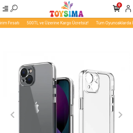
0
m Fırsatı
500TL ve Üzerine Kargo Ücretsiz!
Tüm Oyuncaklarda İnd