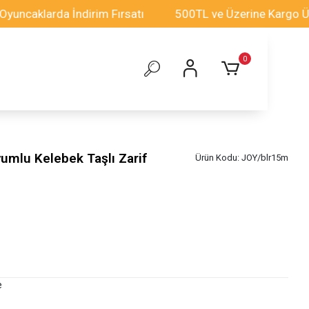
arda İndirim Fırsatı
500TL ve Üzerine Kargo Ücretsiz!
0
umlu Kelebek Taşlı Zarif
Ürün Kodu:
JOY/blr15m
e