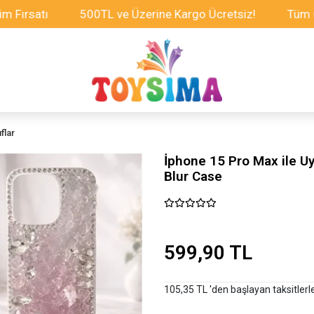
tı
500TL ve Üzerine Kargo Ücretsiz!
Tüm Oyuncakl
flar
İphone 15 Pro Max ile Uy
Blur Case
599,90 TL
105,35 TL 'den başlayan taksitlerl