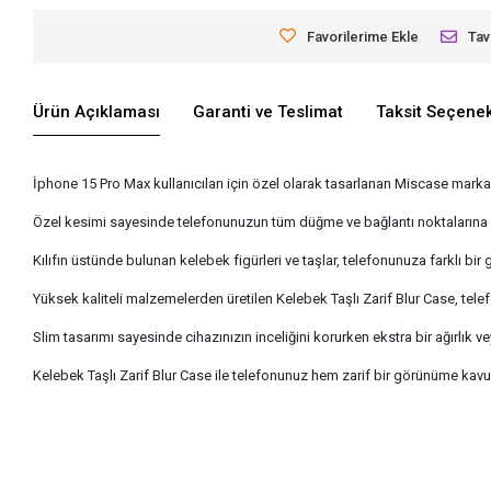
Favorilerime Ekle
Tav
Ürün Açıklaması
Garanti ve Teslimat
Taksit Seçenek
İphone 15 Pro Max kullanıcıları için özel olarak tasarlanan Miscase mark
Özel kesimi sayesinde telefonunuzun tüm düğme ve bağlantı noktalarına k
Kılıfın üstünde bulunan kelebek figürleri ve taşlar, telefonunuza farklı bir
Yüksek kaliteli malzemelerden üretilen Kelebek Taşlı Zarif Blur Case, tele
Slim tasarımı sayesinde cihazınızın inceliğini korurken ekstra bir ağırlık v
Kelebek Taşlı Zarif Blur Case ile telefonunuz hem zarif bir görünüme k