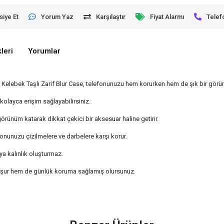
siye Et
Yorum Yaz
Karşılaştır
Fiyat Alarmı
Telef
leri
Yorumlar
a Kelebek Taşlı Zarif Blur Case, telefonunuzu hem korurken hem de şık bir gör
olayca erişim sağlayabilirsiniz.
 görünüm katarak dikkat çekici bir aksesuar haline getirir.
fonunuzu çizilmelere ve darbelere karşı korur.
eya kalınlık oluşturmaz.
avuşur hem de günlük koruma sağlamış olursunuz.