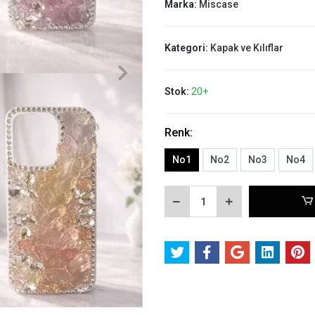
Marka:
Miscase
Kategori:
Kapak ve Kılıflar
Stok:
20+
Renk:
No1
No2
No3
No4