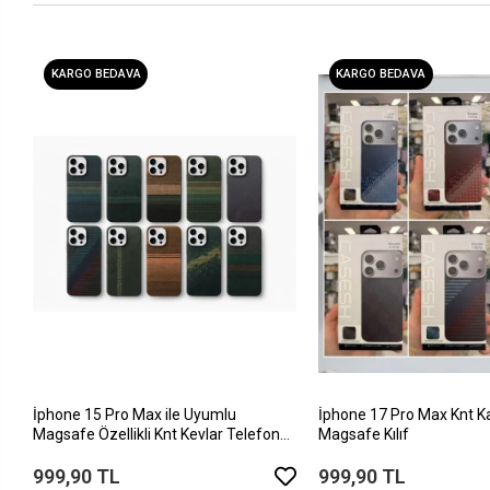
KARGO BEDAVA
KARGO BEDAVA
İphone 15 Pro Max ile Uyumlu
İphone 17 Pro Max Knt K
Magsafe Özellikli Knt Kevlar Telefon
Magsafe Kılıf
Kılıfı
999,90 TL
999,90 TL