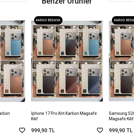
Benzer Ürünler
KARGO BEDAVA
KARGO BED
arbon
İphone 17 Pro Knt Karbon Magsafe
Samsung S26 
Kılıf
Magsafe Kılıf
999,90 TL
999,90 TL