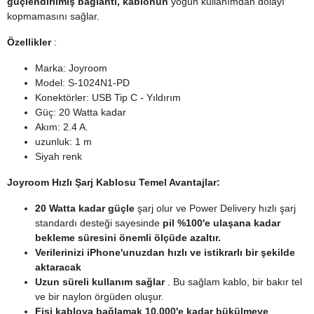
güçlendirilmiş bağlantı, kablonun
yoğun kullanımdan dolayı
kopmamasını sağlar.
Özellikler
:
Marka: Joyroom
Model: S-1024N1-PD
Konektörler: USB Tip C - Yıldırım
Güç: 20 Watta kadar
Akım: 2.4 A.
uzunluk: 1 m
Siyah renk
Joyroom Hızlı Şarj Kablosu Temel Avantajlar:
20 Watta kadar güçle
şarj olur ve Power Delivery hızlı şarj
standardı desteği sayesinde
pil %100'e ulaşana kadar
bekleme süresini önemli ölçüde azaltır.
Verilerinizi iPhone'unuzdan hızlı ve istikrarlı bir şekilde
aktaracak
Uzun süreli kullanım sağlar
.
Bu sağlam kablo, bir bakır tel
ve bir naylon örgüden oluşur.
Fişi kabloya bağlamak 10.000'e kadar bükülmeye