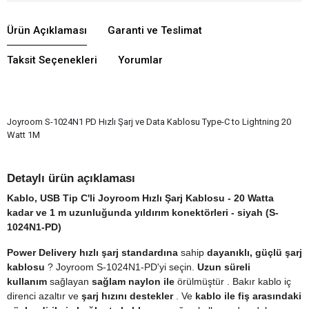
Ürün Açıklaması
Garanti ve Teslimat
Taksit Seçenekleri
Yorumlar
Joyroom S-1024N1 PD Hızlı Şarj ve Data Kablosu Type-C to Lightning 20
Watt 1M
Detaylı ürün açıklaması
Kablo, USB Tip C'li Joyroom Hızlı Şarj Kablosu - 20 Watta
kadar ve 1 m uzunluğunda yıldırım konektörleri - siyah (S-
1024N1-PD)
Power Delivery hızlı şarj standardına
sahip
dayanıklı, güçlü
şarj
kablosu
?
Joyroom S-1024N1-PD'yi seçin.
Uzun süreli
kullanım
sağlayan
sağlam naylon ile
örülmüştür
.
Bakır kablo iç
direnci azaltır ve
şarj hızını destekler
.
Ve
kablo ile fiş arasındaki