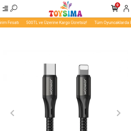
0
m Fırsatı
500TL ve Üzerine Kargo Ücretsiz!
Tüm Oyuncaklarda İnd