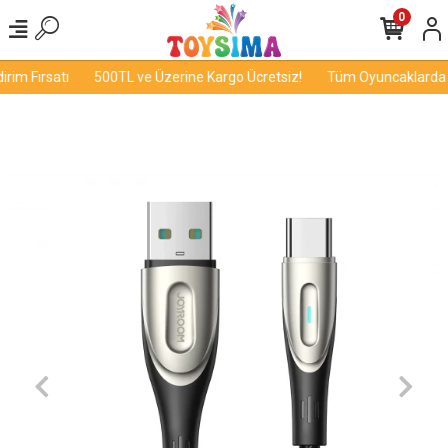
0
im Fırsatı
500TL ve Üzerine Kargo Ücretsiz!
Tüm Oyuncaklarda İn