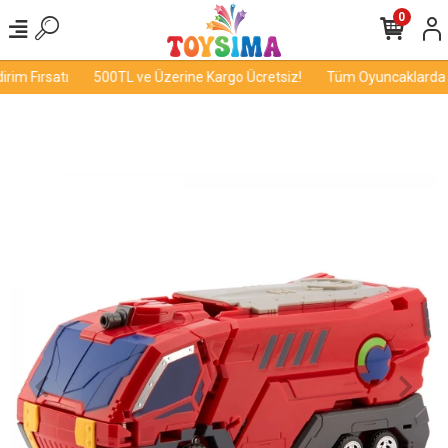
0
im Fırsatı
500TL ve Üzerine Kargo Ücretsiz!
Tüm Oyuncaklarda İn