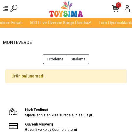
0
irim Fırsatı
500TL ve Üzerine Kargo Ücretsiz!
Tüm Oyuncaklarda 
MONTEVERDE
Filtreleme
Sıralama
Ürün bulunamadı.
Hızlı Teslimat
Siparişleriniz en kısa sürede elinize ulaşır.
Güvenli Alışveriş
Güvenli ve kolay ödeme sistemi