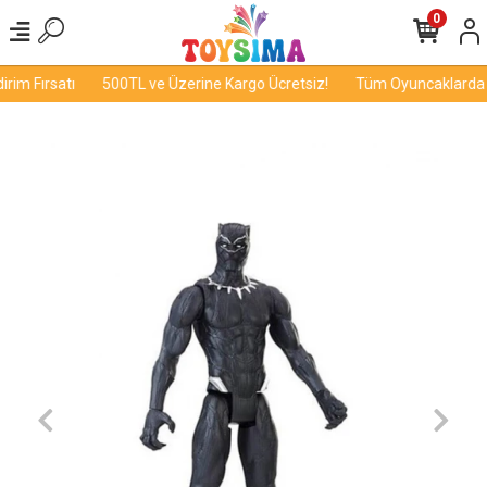
0
im Fırsatı
500TL ve Üzerine Kargo Ücretsiz!
Tüm Oyuncaklarda İn