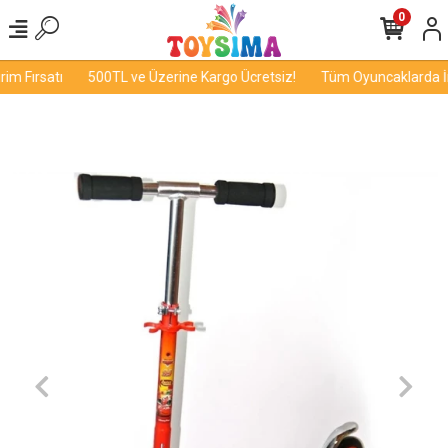
0
m Fırsatı
500TL ve Üzerine Kargo Ücretsiz!
Tüm Oyuncaklarda İnd