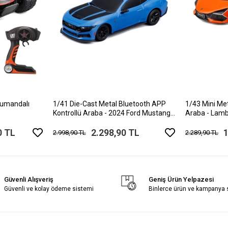
Kumandalı
1/41 Die-Cast Metal Bluetooth APP
1/43 Mini Me
Kontrollü Araba - 2024 Ford Mustang
Araba - Lamb
Dark Horse
0 TL
2.298,90 TL
1
2.998,90 TL
2.289,90 TL
Güvenli Alışveriş
Geniş Ürün Yelpazesi
Güvenli ve kolay ödeme sistemi
Binlerce ürün ve kampanya