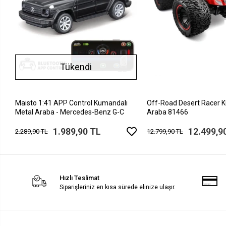
Tükendi
Maisto 1:41 APP Control Kumandalı
Off-Road Desert Racer 
Metal Araba - Mercedes-Benz G-C
Araba 81466
1.989,90 TL
12.499,9
2.289,90 TL
12.799,90 TL
Hızlı Teslimat
Siparişleriniz en kısa sürede elinize ulaşır.