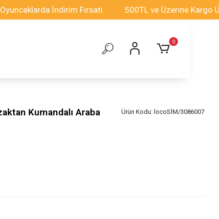
klarda İndirim Fırsatı
500TL ve Üzerine Kargo Ücrets
0
zaktan Kumandalı Araba
Ürün Kodu:
locoSİM/3086007