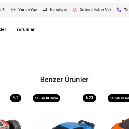
e Et
Yorum Yaz
Karşılaştır
Gelince Haber Ver
Te
leri
Yorumlar
Benzer Ürünler
%2
%23
KARGO BEDAVA
KARGO BED