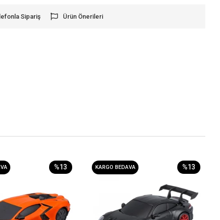
lefonla Sipariş
Ürün Önerileri
%13
%13
AVA
KARGO BEDAVA