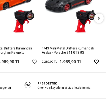
1
K
3
tal Drifters Kumandalı
1/43 Mini Metal Drifters Kumandalı
orghini Revuelto
Araba - Porsche 911 GT3 RS
.989,90 TL
1.989,90 TL
2.289,90 TL
7 / 24 DESTEK
 seçeneği
Öneri ve şikayetlerinizi bize iletebilirsiniz.