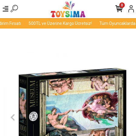
0
im Fırsatı
500TL ve Üzerine Kargo Ücretsiz!
Tüm Oyuncaklarda İn