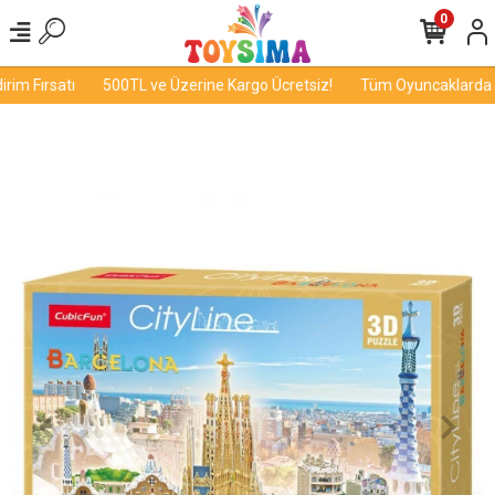
0
im Fırsatı
500TL ve Üzerine Kargo Ücretsiz!
Tüm Oyuncaklarda İnd