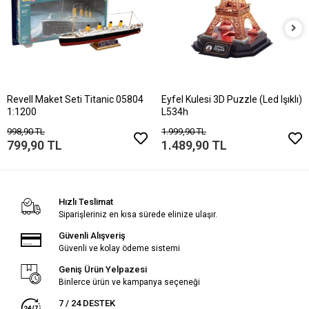
Revell Maket Seti Titanic 05804
Eyfel Kulesi 3D Puzzle (Led Işıklı)
1:1200
L534h
998,90 TL
1.999,90 TL
799,90 TL
1.489,90 TL
Hızlı Teslimat
Siparişleriniz en kısa sürede elinize ulaşır.
Güvenli Alışveriş
Güvenli ve kolay ödeme sistemi
Geniş Ürün Yelpazesi
Binlerce ürün ve kampanya seçeneği
7 / 24 DESTEK