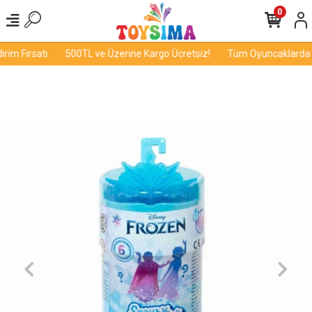
0
im Fırsatı
500TL ve Üzerine Kargo Ücretsiz!
Tüm Oyuncaklarda İn