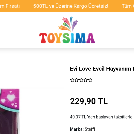
satı
500TL ve Üzerine Kargo Ücretsiz!
Tüm Oyunca
Evi Love Evcil Hayvanım
229,90 TL
40,37 TL 'den başlayan taksitlerle
Marka:
Steffi