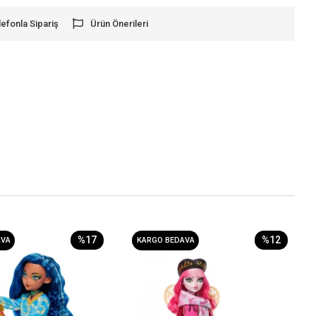
lefonla Sipariş
Ürün Önerileri
%17
%12
AVA
KARGO BEDAVA