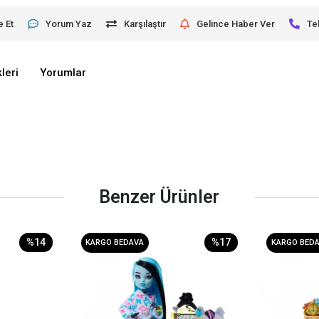
e Et
Yorum Yaz
Karşılaştır
Gelince Haber Ver
Te
leri
Yorumlar
Benzer Ürünler
%14
%17
KARGO BEDAVA
KARGO BED