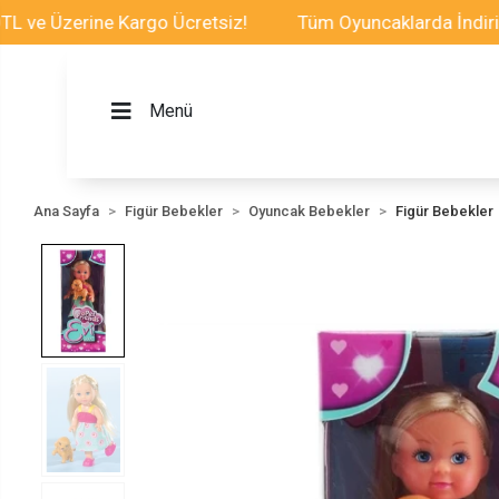
 Üzerine Kargo Ücretsiz!
Tüm Oyuncaklarda İndirim Fır
Menü
Ana Sayfa
Figür Bebekler
Oyuncak Bebekler
Figür Bebekler