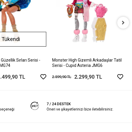
M
Tükendi
S
1
üzellik Sırları Serisi -
Monster High Gizemli Arkadaşlar Tatil
 JMG74
Serisi - Cupid Asteria JMG6
.499,90 TL
2.299,90 TL
2.599,90 TL
7 / 24 DESTEK
 seçeneği
Öneri ve şikayetlerinizi bize iletebilirsiniz.