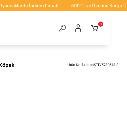
klarda İndirim Fırsatı
500TL ve Üzerine Kargo Ücretsi
0
 Köpek
Ürün Kodu:
locoSTE/5730513-3