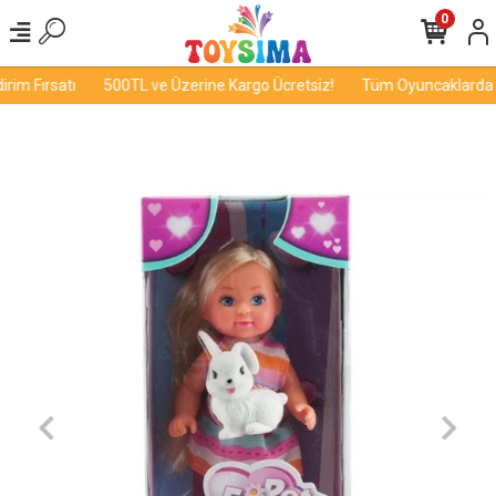
0
im Fırsatı
500TL ve Üzerine Kargo Ücretsiz!
Tüm Oyuncaklarda İn