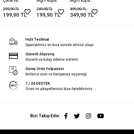
Çatal ve
Mgm kupa
Mgm kupa
Kaşığım
bardak
bardak
299,90 TL
249,90 TL
499,90 TL
199,90 TL
199,90 TL
349,90 TL
Hızlı Teslimat
Siparişleriniz en kısa sürede elinize ulaşır.
Güvenli Alışveriş
Güvenli ve kolay ödeme sistemi
Geniş Ürün Yelpazesi
Binlerce ürün ve kampanya seçeneği
7 / 24 DESTEK
Öneri ve şikayetlerinizi bize iletebilirsiniz.
Bizi Takip Edin