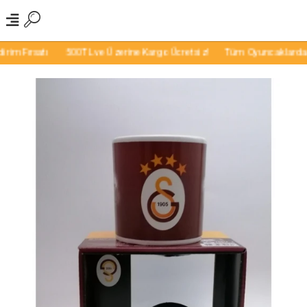
m Fırsatı
500TL ve Üzerine Kargo Ücretsiz!
Tüm Oyuncaklarda İnd