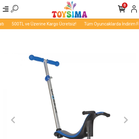
0
ı
500TL ve Üzerine Kargo Ücretsiz!
Tüm Oyuncaklarda İndirim Fır