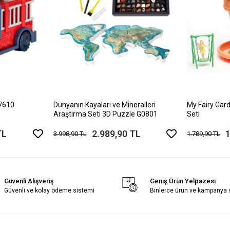
17610
Dünyanın Kayaları ve Mineralleri
My Fairy Gard
Araştırma Seti 3D Puzzle G0801
Seti
TL
2.989,90 TL
1
3.998,90 TL
1.789,90 TL
Güvenli Alışveriş
Geniş Ürün Yelpazesi
Güvenli ve kolay ödeme sistemi
Binlerce ürün ve kampanya