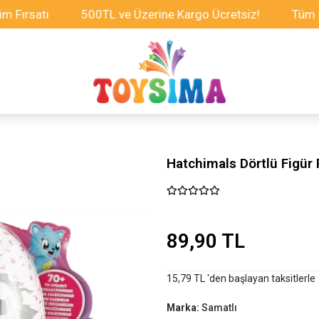
atı
500TL ve Üzerine Kargo Ücretsiz!
Tüm Oyuncak
Hatchimals Dörtlü Figür
89,90 TL
15,79 TL 'den başlayan taksitlerle
Marka:
Samatlı