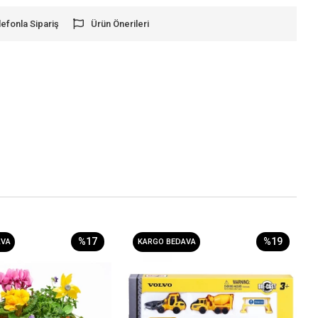
lefonla Sipariş
Ürün Önerileri
%17
%19
AVA
KARGO BEDAVA