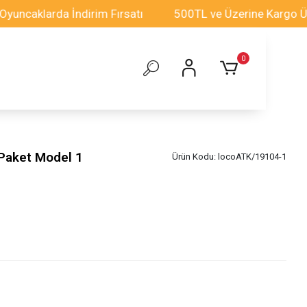
larda İndirim Fırsatı
500TL ve Üzerine Kargo Ücretsi
0
 Paket Model 1
Ürün Kodu:
locoATK/19104-1