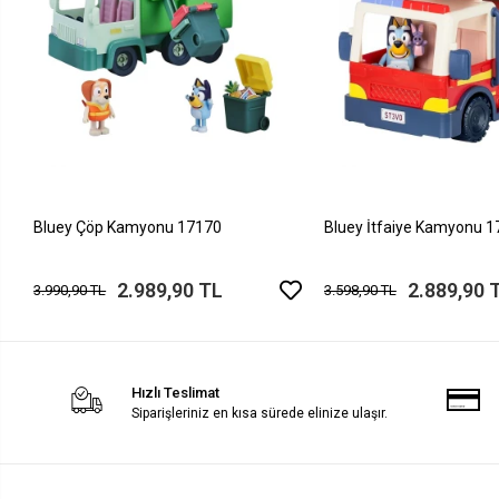
Bluey Çöp Kamyonu 17170
Bluey İtfaiye Kamyonu 
2.989,90 TL
2.889,90 
3.990,90 TL
3.598,90 TL
Hızlı Teslimat
Siparişleriniz en kısa sürede elinize ulaşır.