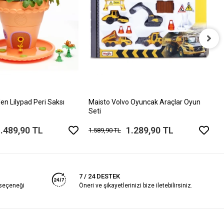
C
A
4
en Lilypad Peri Saksı
Maisto Volvo Oyuncak Araçlar Oyun
Seti
.489,90 TL
1.289,90 TL
1.589,90 TL
7 / 24 DESTEK
 seçeneği
Öneri ve şikayetlerinizi bize iletebilirsiniz.