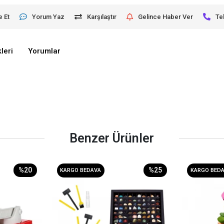
e Et
Yorum Yaz
Karşılaştır
Gelince Haber Ver
Te
leri
Yorumlar
Benzer Ürünler
%20
%25
KARGO BEDAVA
KARGO BED