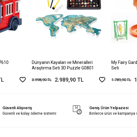
17610
Dünyanın Kayaları ve Mineralleri
My Fairy Gard
Araştırma Seti 3D Puzzle G0801
Seti
TL
2.989,90 TL
1
3.998,90 TL
1.789,90 TL
Güvenli Alışveriş
Geniş Ürün Yelpazesi
Güvenli ve kolay ödeme sistemi
Binlerce ürün ve kampanya