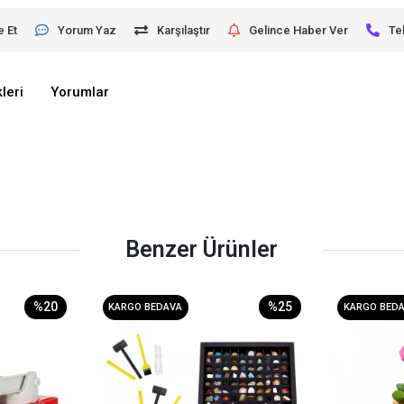
e Et
Yorum Yaz
Karşılaştır
Gelince Haber Ver
Te
leri
Yorumlar
Benzer Ürünler
%20
%25
KARGO BEDAVA
KARGO BED