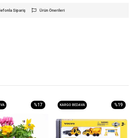
lefonla Sipariş
Ürün Önerileri
%17
%19
AVA
KARGO BEDAVA