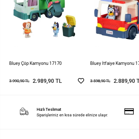
Bluey Çöp Kamyonu 17170
Bluey İtfaiye Kamyonu 
2.989,90 TL
2.889,90 
3.990,90 TL
3.598,90 TL
Hızlı Teslimat
Siparişleriniz en kısa sürede elinize ulaşır.