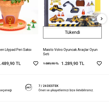
C
Tükendi
A
4
en Lilypad Peri Saksı
Maisto Volvo Oyuncak Araçlar Oyun
Seti
.489,90 TL
1.289,90 TL
1.589,90 TL
7 / 24 DESTEK
 seçeneği
Öneri ve şikayetlerinizi bize iletebilirsiniz.