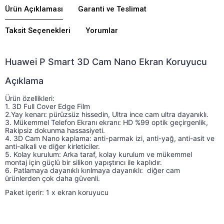
Ürün Açıklaması
Garanti ve Teslimat
Taksit Seçenekleri
Yorumlar
Huawei P Smart 3D Cam Nano Ekran Koruyucu
Açıklama
Ürün özellikleri: 
Ürün özellikleri: 1. 2.5D Yay kenarı: pürüzsüz hissed
1. 3D Full Cover Edge Film 
2.Yay kenarı: pürüzsüz hissedin, Ultra ince cam ultra dayanıklı. 
3. Mükemmel Telefon Ekranı ekranı: HD %99 optik geçirgenlik, 
Rakipsiz dokunma hassasiyeti. 
4. 3D Cam Nano kaplama: anti-parmak izi, anti-yağ, anti-asit ve 
anti-alkali ve diğer kirleticiler. 
5. Kolay kurulum: Arka taraf, kolay kurulum ve mükemmel 
montaj için güçlü bir silikon yapıştırıcı ile kaplıdır. 
6. Patlamaya dayanıklı kırılmaya dayanıklı:  diğer cam 
ürünlerden çok daha güvenli.
Paket içerir: 1 x ekran koruyucu