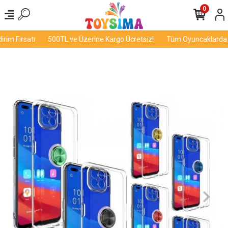
0
im Fırsatı
500TL ve Üzerine Kargo Ücretsiz!
Tüm Oyuncaklarda İnd