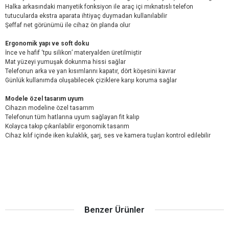
Halka arkasındaki manyetik fonksiyon ile araç içi mıknatıslı telefon
tutucularda ekstra aparata ihtiyaç duymadan kullanılabilir
Şeffaf net görünümü ile cihaz ön planda olur
Ergonomik yapı ve soft doku
İnce ve hafif ‘tpu silikon’ materyalden üretilmiştir
Mat yüzeyi yumuşak dokunma hissi sağlar
Telefonun arka ve yan kısımlarını kapatır, dört köşesini kavrar
Günlük kullanımda oluşabilecek çiziklere karşı koruma sağlar
Modele özel tasarım uyum
Cihazın modeline özel tasarrım
Telefonun tüm hatlarına uyum sağlayan fit kalıp
Kolayca takıp çıkarılabilir ergonomik tasarım
Cihaz kılıf içinde iken kulaklık, şarj, ses ve kamera tuşları kontrol edilebilir
Benzer Ürünler