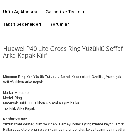
Ürün Açıklaması
Garanti ve Teslimat
Taksit Seçenekleri
Yorumlar
Huawei P40
Lite Gross Ring Yüzüklü Şeffaf
Arka Kapak Kılıf
Miscase Ring Kılıf Yüzük Tutuculu Stantlı Kapak s
tant Özellikli, Yumuşak
Şeffaf Silikon Arka Kapak
Marka: Miscase
Model: Ring
Materyal: Hafif TPU silikon + Metal alaşım halka
Tip: Kılıf, Arka Kapak
Konfor ve tarz
Yüzük stant desteği film ve video izlemeyi kolaylaştırır, izleme keyfini artırır
Halka yüzük telefonun elden kaymasına engel olur, kolay taşınmasını sağlar