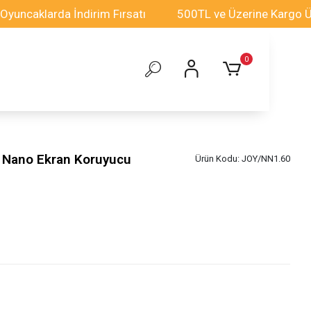
klarda İndirim Fırsatı
500TL ve Üzerine Kargo Ücretsi
0
 Nano Ekran Koruyucu
Ürün Kodu:
JOY/NN1.60