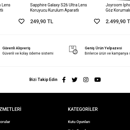
s Lens
Sapphire Galaxy S26 Ultra Lens
Joyroom İph
lı
Koruyucu Kurulum Aparatlı
Göz Korumalı
249,90 TL
2.499,90 
Güvenli Alışveriş
Geniş Ürün Yelpazesi
Güvenli ve kolay ödeme sistemi
Binlerce ürün ve kampanya
Bizi Takip Edin
İZMETLERİ
KATEGORİLER
orular
Kutu Oyunları