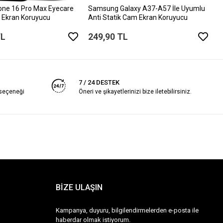
one 16 Pro Max Eyecare
Samsung Galaxy A37-A57 İle Uyumlu
 Ekran Koruyucu
Anti Statik Cam Ekran Koruyucu
TL
249,90 TL
7 / 24 DESTEK
 seçeneği
Öneri ve şikayetlerinizi bize iletebilirsiniz.
BİZE ULAŞIN
Kampanya, duyuru, bilgilendirmelerden e-posta ile
haberdar olmak istiyorum.