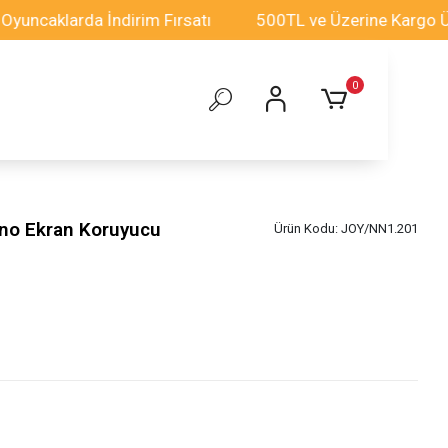
klarda İndirim Fırsatı
500TL ve Üzerine Kargo Ücretsi
0
no Ekran Koruyucu
Ürün Kodu:
JOY/NN1.201