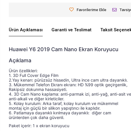
Favorilerime Ekle
Tavsiy
Ürün Açıklaması
Garanti ve Teslimat
Taksit Seçenek
Huawei Y6 2019 Cam Nano Ekran Koruyucu
Açıklama
Ürün özellikleri: 
Ürün özellikleri: 1. 2.5D Yay kenarı: pürüzsüz hiss
1. 3D Full Cover Edge Film 
2.Yay kenarı: pürüzsüz hissedin, Ultra ince cam ultra dayanıklı. 
3. Mükemmel Telefon Ekranı ekranı: HD %99 optik geçirgenlik, 
Rakipsiz dokunma hassasiyeti. 
4. 3D Cam Nano kaplama: anti-parmak izi, anti-yağ, anti-asit ve
anti-alkali ve diğer kirleticiler. 
5. Kolay kurulum: Arka taraf, kolay kurulum ve mükemmel 
montaj için güçlü bir silikon yapıştırıcı ile kaplıdır. 
6. Patlamaya dayanıklı kırılmaya dayanıklı:  diğer cam 
ürünlerden çok daha güvenli.
Paket içerir: 1 x ekran koruyucu