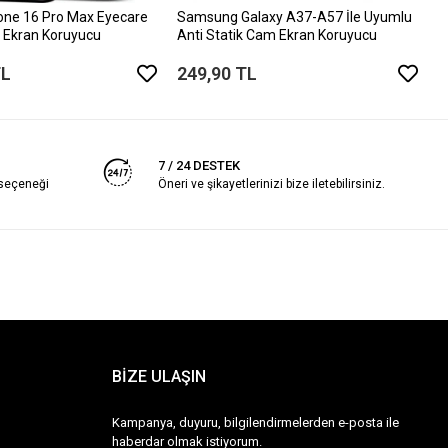
one 16 Pro Max Eyecare
Samsung Galaxy A37-A57 İle Uyumlu
 Ekran Koruyucu
Anti Statik Cam Ekran Koruyucu
TL
249,90 TL
7 / 24 DESTEK
 seçeneği
Öneri ve şikayetlerinizi bize iletebilirsiniz.
BİZE ULAŞIN
Kampanya, duyuru, bilgilendirmelerden e-posta ile
haberdar olmak istiyorum.