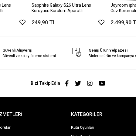
s Lens
Sapphire Galaxy S26 Ultra Lens
Joyroom İph
lı
Koruyucu Kurulum Aparatlı
Göz Korumalı
249,90 TL
2.499,90 
Güvenli Alışveriş
Geniş Ürün Yelpazesi
Güvenli ve kolay ödeme sistemi
Binlerce ürün ve kampanya
Bizi Takip Edin
İZMETLERİ
KATEGORİLER
orular
Kutu Oyunları