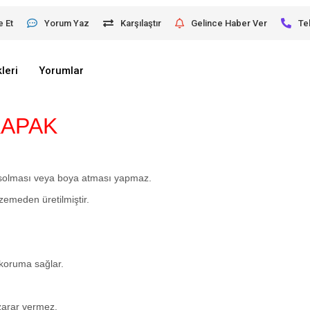
e Et
Yorum Yaz
Karşılaştır
Gelince Haber Ver
Te
leri
Yorumlar
KAPAK
 solması veya boya atması yapmaz.
lzemeden üretilmiştir.
 koruma sağlar.
zarar vermez.