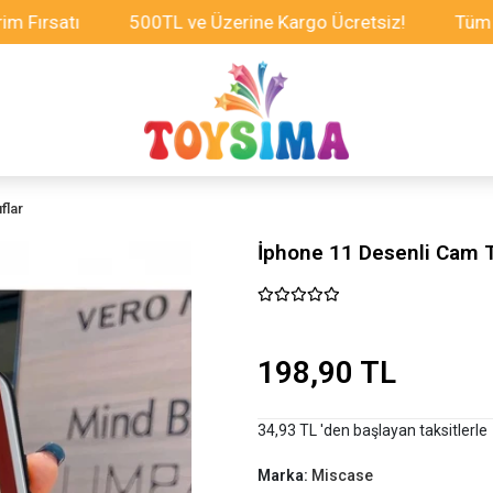
tı
500TL ve Üzerine Kargo Ücretsiz!
Tüm Oyuncakl
flar
İphone 11 Desenli Cam Te
198,90 TL
34,93 TL 'den başlayan taksitlerle
Marka:
Miscase