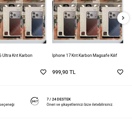
İ
T
5
Ultra Knt Karbon
İphone 17 Knt Karbon Magsafe Kılıf
999,90 TL
7 / 24 DESTEK
 seçeneği
Öneri ve şikayetlerinizi bize iletebilirsiniz.