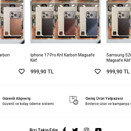
arbon
İphone 17 Pro Knt Karbon Magsafe
Samsung S26 
Kılıf
Magsafe Kılıf
999,90 TL
999,90 TL
Güvenli Alışveriş
Geniş Ürün Yelpazesi
Güvenli ve kolay ödeme sistemi
Binlerce ürün ve kampanya
Bizi Takip Edin