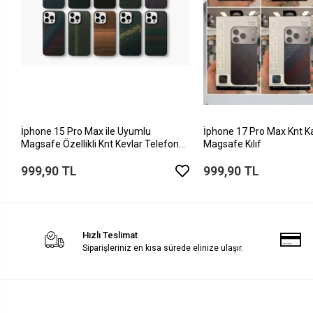
İphone 15 Pro Max ile Uyumlu
İphone 17 Pro Max Knt K
Magsafe Özellikli Knt Kevlar Telefon
Magsafe Kılıf
Kılıfı
999,90 TL
999,90 TL
Hızlı Teslimat
Siparişleriniz en kısa sürede elinize ulaşır.