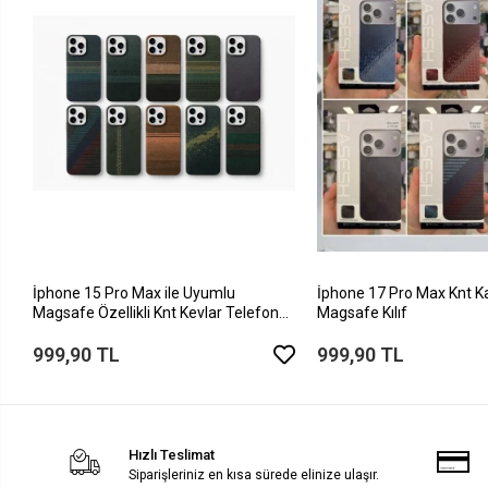
İphone 15 Pro Max ile Uyumlu
İphone 17 Pro Max Knt K
Magsafe Özellikli Knt Kevlar Telefon
Magsafe Kılıf
Kılıfı
999,90 TL
999,90 TL
Hızlı Teslimat
Siparişleriniz en kısa sürede elinize ulaşır.