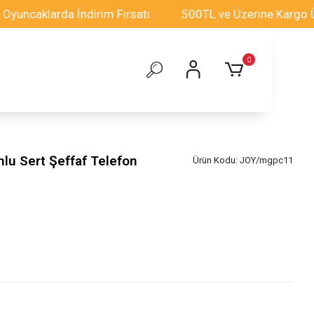
klarda İndirim Fırsatı
500TL ve Üzerine Kargo Ücretsi
0
lu Sert Şeffaf Telefon
Ürün Kodu:
JOY/mgpc11