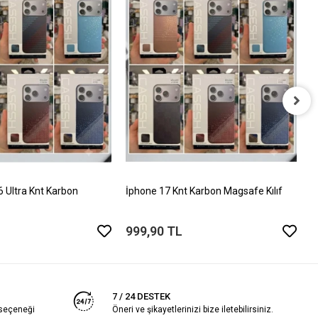
İ
T
5
Ultra Knt Karbon
İphone 17 Knt Karbon Magsafe Kılıf
999,90 TL
7 / 24 DESTEK
 seçeneği
Öneri ve şikayetlerinizi bize iletebilirsiniz.