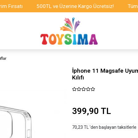
satı
500TL ve Üzerine Kargo Ücretsiz!
Tüm Oyunca
flar
İphone 11 Magsafe Uyum
Kılıfı
399,90 TL
70,23 TL 'den başlayan taksitlerle