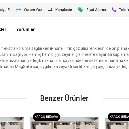
siye Et
Yorum Yaz
Karşılaştır
Fiyat Alarmı
Telef
leri
Yorumlar
kılıf ekstra koruma sağlarken iPhone 11’in göz alıcı renklerini de ön plana
ir kullanım sağlıyor. Hem iç hem dış yüzeyine, çizilmelere dayanıklı ka
ilde hizalanan yerleşik mıknatıslar sayesinde her seferinde inanılmaz kol
dan MagSafe şarj aygıtınıza veya Qi sertifikalı şarj aygıtınıza yerleşti
Benzer Ürünler
KARGO BEDAVA
KARGO BED