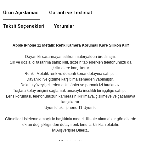
Ürün Açıklaması
Garanti ve Teslimat
Taksit Seçenekleri
Yorumlar
Apple iPhone 11 Metalic Renk Kamera Korumalı Kare Silikon Kılıf
Dayanıklı sararmayan silikon materyalden üretilmiştir.
Şık ve göz alıcı tasarıma sahip kılıf, göze hitap ederken telefonunuzu da
çizilmelere karşı korur.
Renkli Metalik renk ve desenli kenar detayına sahiptir.
Dayanıklı ve çizilme karşıtı malzemeden yapılmıştır.
Dokulu yüzeyi, el terlemesini önler ve parmak izi bırakmaz.
Tuşlara kolay erişimi sağlamak amacıyla incelikli bir işçiliğe sahiptir.
Lens koruması, telefonunuzun kamerasını kırılmaya, çizilmeye ve çatlamaya
karşı korur.
Uyumluluk:
İphone 11 Uyumlu
Görseller Listeleme amaçlıdır başlıktakı model dikkate alınmalıdır görsellerde
ekran değişikliğinden dolayı renk tonu farklılıkları olabilir.
İyi Alışverişler Dileriz..