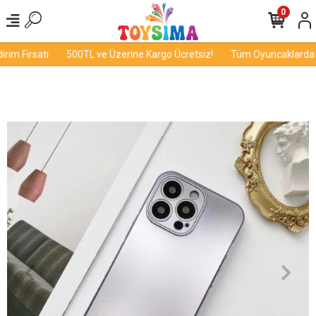
0
im Fırsatı
500TL ve Üzerine Kargo Ücretsiz!
Tüm Oyuncaklarda İnd