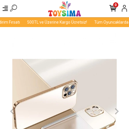
0
im Fırsatı
500TL ve Üzerine Kargo Ücretsiz!
Tüm Oyuncaklarda İnd