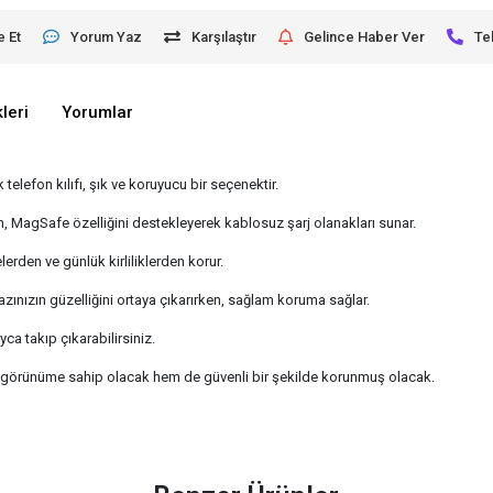
e Et
Yorum Yaz
Karşılaştır
Gelince Haber Ver
Te
leri
Yorumlar
efon kılıfı, şık ve koruyucu bir seçenektir.
 MagSafe özelliğini destekleyerek kablosuz şarj olanakları sunar.
erden ve günlük kirliliklerden korur.
hazınızın güzelliğini ortaya çıkarırken, sağlam koruma sağlar.
yca takıp çıkarabilirsiniz.
bir görünüme sahip olacak hem de güvenli bir şekilde korunmuş olacak.