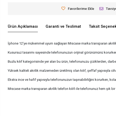
Favorilerime Ekle
Tavsiy
Ürün Açıklaması
Garanti ve Teslimat
Taksit Seçenek
İphone 12'ye mükemmel uyum sağlayan Miscase marka transparan akrilik tel
Kusursuz tasarımı sayesinde telefonunuzun orijinal görünümünü korurken,
Buzlu kılıf kategorisinde yer alan bu ürün, telefonunuzu çiziklerden, darbel
Yüksek kaliteli akrilik malzemeden üretilmiş olan kılıf, şeffaf yapısıyla ci
Ekstra ince ve hafif yapısıyla telefonunuzun taşınabilirliğini korurken, kola
Miscase marka transparan akrilik telefon kılıfı ile telefonunuz hem şık 