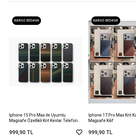
KARGO BEDAVA
KARGO BEDAVA
İphone 15 Pro Max ile Uyumlu
İphone 17 Pro Max Knt K
Magsafe Özellikli Knt Kevlar Telefon
Magsafe Kılıf
Kılıfı
999,90 TL
999,90 TL