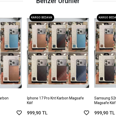
Benzer Ürünler
KARGO BEDAVA
KARGO BED
arbon
İphone 17 Pro Knt Karbon Magsafe
Samsung S26 
Kılıf
Magsafe Kılıf
999,90 TL
999,90 TL