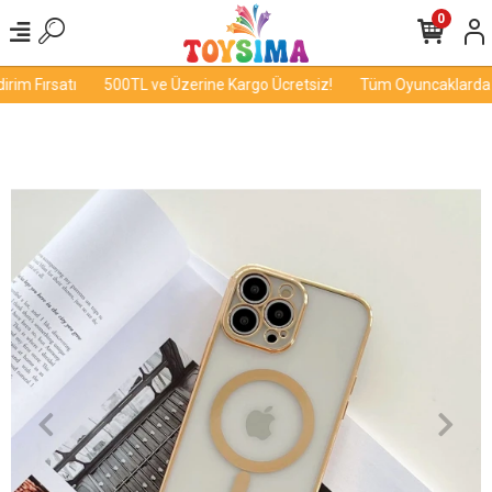
0
im Fırsatı
500TL ve Üzerine Kargo Ücretsiz!
Tüm Oyuncaklarda İn