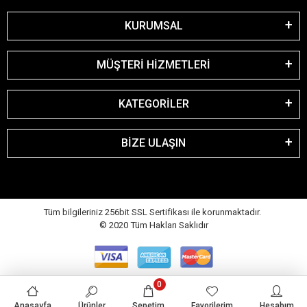
KURUMSAL
MÜŞTERİ HİZMETLERİ
KATEGORİLER
BİZE ULAŞIN
Tüm bilgileriniz 256bit SSL Sertifikası ile korunmaktadır.
© 2020
Tüm Hakları Saklıdır
0
Anasayfa
Ürünler
Sepetim
Favorilerim
Hesabım