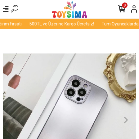
0
im Fırsatı
500TL ve Üzerine Kargo Ücretsiz!
Tüm Oyuncaklarda İn