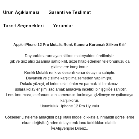
Ürün Açıklaması
Garanti ve Teslimat
Taksit Seçenekleri
Yorumlar
Apple iPhone 12 Pro Metalic Renk Kamera Korumalı Silikon Kılıf
Dayanıklı sararmayan silikon materyalden üretilmiştir.
Şık ve göz alıcı tasarıma sahip kılıf, göze hitap ederken telefonunuzu da
çizilmelere karşı korur.
Renkli Metalik renk ve desenli kenar detayına sahiptir.
Dayanıklı ve çizilme karşıtı malzemeden yapılmıştır.
Dokulu yüzeyi, el terlemesini önler ve parmak izi bırakmaz.
Tuşlara kolay erişimi sağlamak amacıyla incelikli bir işçiliğe sahiptir.
Lens koruması, telefonunuzun kamerasını kırılmaya, çizilmeye ve çatlamaya
karşı korur.
Uyumluluk:
İphone 12 Pro Uyumlu
Görseller Listeleme amaçlıdır başlıktakı model dikkate alınmalıdır görsellerde
ekran değişikliğinden dolayı renk tonu farklılıkları olabilir.
İyi Alışverişler Dileriz..