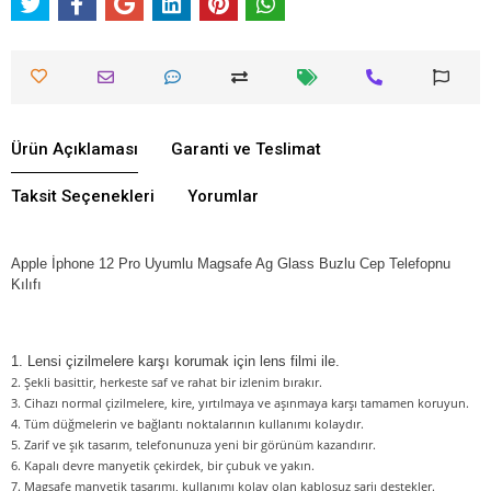
Ürün Açıklaması
Garanti ve Teslimat
Taksit Seçenekleri
Yorumlar
Apple İphone 12 Pro Uyumlu Magsafe Ag Glass Buzlu Cep Telefopnu
Kılıfı
1. Lensi çizilmelere karşı korumak için lens filmi ile.
2. Şekli basittir, herkeste saf ve rahat bir izlenim bırakır.
3. Cihazı normal çizilmelere, kire, yırtılmaya ve aşınmaya karşı tamamen koruyun.
4. Tüm düğmelerin ve bağlantı noktalarının kullanımı kolaydır.
5. Zarif ve şık tasarım, telefonunuza yeni bir görünüm kazandırır.
6. Kapalı devre manyetik çekirdek, bir çubuk ve yakın.
7. Magsafe manyetik tasarımı, kullanımı kolay olan kablosuz şarjı destekler.