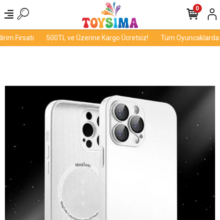
0
im Fırsatı
500TL ve Üzerine Kargo Ücretsiz!
Tüm Oyuncaklarda İn