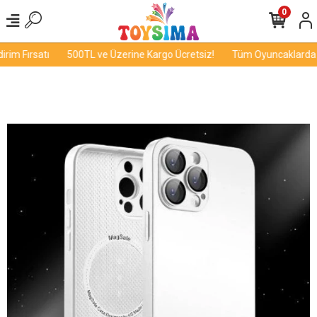
0
im Fırsatı
500TL ve Üzerine Kargo Ücretsiz!
Tüm Oyuncaklarda İn