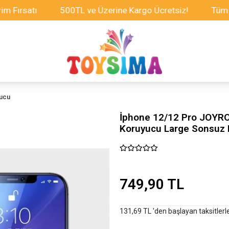
atı
500TL ve Üzerine Kargo Ücretsiz!
Tüm Oyuncak
yucu
İphone 12/12 Pro JOYR
Koruyucu Large Sonsuz 
749,90 TL
131,69 TL 'den başlayan taksitlerl