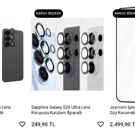
KARGO BEDAVA
KARGO BED
s Lens
Sapphire Galaxy S26 Ultra Lens
Joyroom İph
lı
Koruyucu Kurulum Aparatlı
Göz Korumalı
249,90 TL
2.499,90 