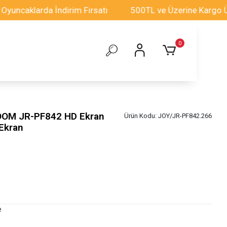
larda İndirim Fırsatı
500TL ve Üzerine Kargo Ücretsi
0
OOM JR-PF842 HD Ekran
Ürün Kodu:
JOY/JR-PF842.266
Ekran
e