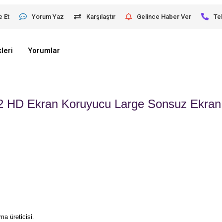
e Et
Yorum Yaz
Karşılaştır
Gelince Haber Ver
Te
leri
Yorumlar
 HD Ekran Koruyucu Large Sonsuz Ekran
ma üreticisi
.