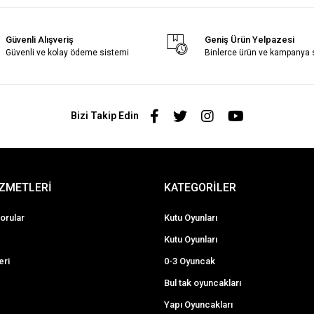
Güvenli Alışveriş
Geniş Ürün Yelpazesi
Güvenli ve kolay ödeme sistemi
Binlerce ürün ve kampanya
Bizi Takip Edin
İZMETLERİ
KATEGORİLER
orular
Kutu Oyunları
Kutu Oyunları
eri
0-3 Oyuncak
Bul tak oyuncakları
Yapı Oyuncakları