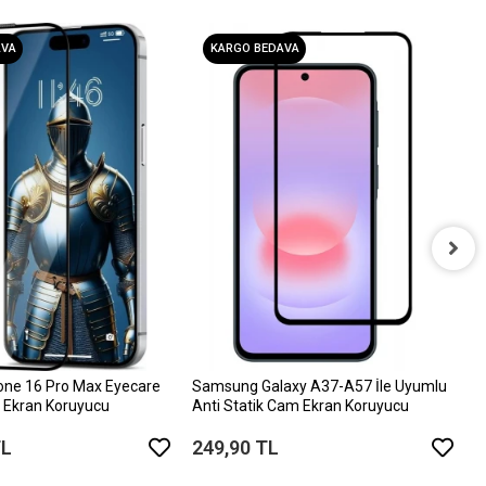
AVA
KARGO BEDAVA
i
D
6
one 16 Pro Max Eyecare
Samsung Galaxy A37-A57 İle Uyumlu
 Ekran Koruyucu
Anti Statik Cam Ekran Koruyucu
TL
249,90 TL