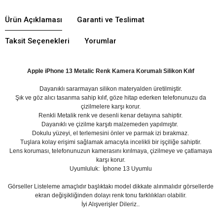
Ürün Açıklaması
Garanti ve Teslimat
Taksit Seçenekleri
Yorumlar
Apple iPhone 13 Metalic Renk Kamera Korumalı Silikon Kılıf
Dayanıklı sararmayan silikon materyalden üretilmiştir.
Şık ve göz alıcı tasarıma sahip kılıf, göze hitap ederken telefonunuzu da
çizilmelere karşı korur.
Renkli Metalik renk ve desenli kenar detayına sahiptir.
Dayanıklı ve çizilme karşıtı malzemeden yapılmıştır.
Dokulu yüzeyi, el terlemesini önler ve parmak izi bırakmaz.
Tuşlara kolay erişimi sağlamak amacıyla incelikli bir işçiliğe sahiptir.
Lens koruması, telefonunuzun kamerasını kırılmaya, çizilmeye ve çatlamaya
karşı korur.
Uyumluluk:
İphone 13 Uyumlu
Görseller Listeleme amaçlıdır başlıktakı model dikkate alınmalıdır görsellerde
ekran değişikliğinden dolayı renk tonu farklılıkları olabilir.
İyi Alışverişler Dileriz..