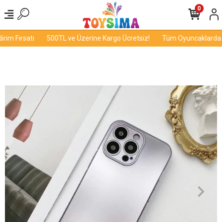
0
im Fırsatı
500TL ve Üzerine Kargo Ücretsiz!
Tüm Oyuncaklarda İnd