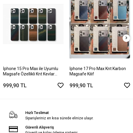
İphone 15 Pro Max ile Uyumlu
İphone 17 Pro Max Knt Karbon
Magsafe Özellikli Knt Kevlar
Magsafe Kılıf
Telefon Kılıfı
999,90 TL
999,90 TL
Hızlı Teslimat
Siparişleriniz en kısa sürede elinize ulaşır.
Güvenli Alışveriş
Güvenli ve kolay ödeme sistemi