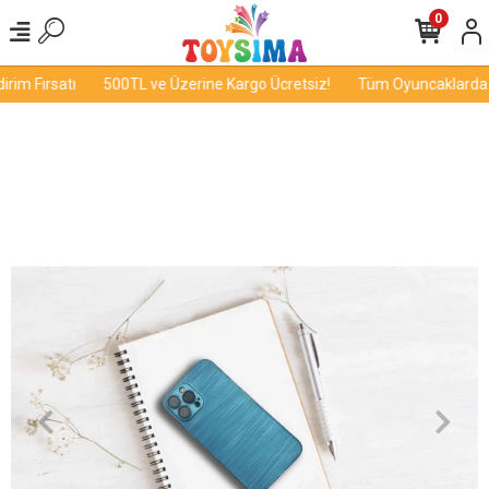
0
im Fırsatı
500TL ve Üzerine Kargo Ücretsiz!
Tüm Oyuncaklarda İn