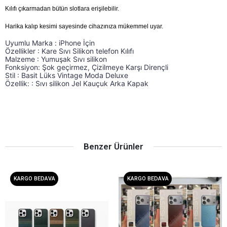
Kılıfı çıkarmadan bütün slotlara erişilebilir.
Harika kalıp kesimi sayesinde cihazınıza mükemmel uyar.
Uyumlu Marka : iPhone İçin 
Uyumlu Marka : iPhone İçin Özellikler : Kare Sıvı Si
Özellikler : Kare Sıvı Silikon telefon Kılıfı 
Malzeme : Yumuşak Sıvı silikon 
Fonksiyon: Şok geçirmez, Çizilmeye Karşı Dirençli 
Stil : Basit Lüks Vintage Moda Deluxe 
Özellik: : Sıvı silikon Jel Kauçuk Arka Kapak
Benzer Ürünler
KARGO BEDAVA
KARGO BEDAVA