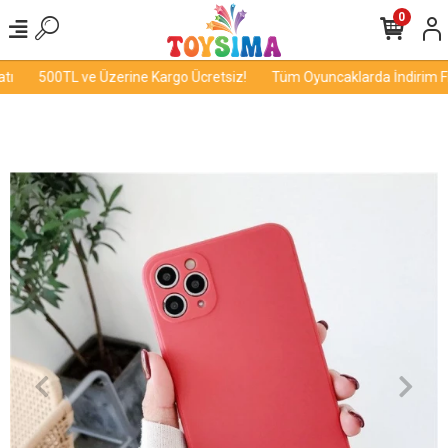
0
ı
500TL ve Üzerine Kargo Ücretsiz!
Tüm Oyuncaklarda İndirim Fır